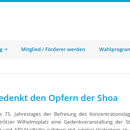
and Görlitz
g
Mitglied / Förderer werden
Wahlprogr
gedenkt den Opfern der Shoa
s 75. Jahrestages der Befreiung des Konzentrationslag
itzer Wilhelmsplatz eine Gedenkveranstaltung der St
liz und AfD-Stadträte nahmen mit einigen Vertretern an