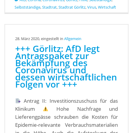
Selbstständige
,
Stadtrat
,
Stadtrat Görlitz
,
Virus
,
Wirtschaft
28. März 2020, eingestellt in
Allgemein
+++ Görlitz: AfD legt
Antragspaket zur
Bekämpfung des
Coronavirus und
dessen wirtschaftlichen
Folgen vor +++
Antrag II: Investitionszuschuss für das
Klinikum
Hohe Nachfrage und
Lieferengpässe schrauben die Kosten für
Epidemie-relevante Verbrauchsmaterialien
in die Höhe. Auch die Aufstockung der